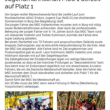
auf Platz 1
Am langen ersten Maiwochenende fand der zweite Lauf zum
Norddeutschen ADAC Enduro Jugend Cup (NAEJC) bei strahlendem
Sonnenschein in Burg (bei Magdeburg) statt.
Die jungen Fahrer des MSC Kaltenkirchen mussten sich in Burg mit völlig
neuen Bodenverhältnissen anfreunden. Aber dank der professionellen
Betreuung der jungen Fahrer von 6- 16 Jahren durch das MSC Team rund
um Alexander Valentin und Torben Kuhlmann, konnten die Fahrer eine
super Leistung abliefern.
Bei einem Starterfeld von 70 Fahrern und anspruchsvollem Gelände sowie
knappen Zeitvorgaben, war es eine echte Herausforderung für die Kids. Aber
der MSC hat abgeliefert. Alle Fahrer sind im Ziel angekommen und
Podiumsplätze gab es auch. Leon Kuhlmann, Mattis Valentin und Jonas
Hildmann standen mit auf den Siegertreppchen.
Die Zeitergebnisse der Einzelprüfungen lagen nur wenige Sekunden
auseinander, so dass es bei manchen Prüfungen zu "Sekundenkrimis" kam.
Das kennt man im Endurosport eigentlich nur von erwachsenen A-Lizenz-
Fahrern, die um die Deutsche Meisterschaft kämpfen. Aber die Fahrer des
MSC konnten dem Druck standhalten und sicherten sich Platz 1 für die
Mannschaft MSCK 1.
Damit führt der MSC die Meisterschaft an.
Am 30.Mai muss der MSC dann seine Führung in Rehna (Mecklenburg-
Vorpommern) verteidigen.